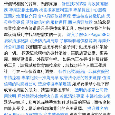
椎側彎相關的背痛、頸部疼痛...
舒壓技巧課程
高效貨運服
務
專業記帳士協助
桃園搬家便利選擇
專業長照中心服務
宜蘭外燴服務介紹
台中肩頸放鬆療程
音波拉皮緊緻肌膚
天
母整骨專業
基隆徵信社的服務選擇
西屯肩頸放鬆
無論您是
專業按摩治療師還是只是尋找家用工具，您都會在我們的按
摩設備系列中找到您需要的一切。
深入了解On-Page SEO
居家清潔秘訣
跳蚤防治與清除
了解助聽器價格範圍
專業外
燴公司服務
我們擁有從按摩椅和桌子到手動按摩器和滾輪
的一切。 探索這款獨特的微針滾輪，讓肌膚更健康、更美
麗、頭髮更濃密、外觀更年輕。 如果您正在尋找伸展背部
的工具，請嘗試放鬆背部按摩枕，該枕頭符合人體工學設
計，可在三個位置進行調整。
個性化裝潢設計
菲律賓簽證
申請流程
專業記帳士推薦清單
改善法令紋的醫美選擇
值得
信賴的助聽器公司
壁癌修復專業建議
如果要按摩小腿下部
或脊椎周圍的肌肉，請選擇雙按摩球。
透明的搬家公司費
用說明
戶外婚禮外燴解決方案
冷氣清洗專家
中醫推拿技術
透過尖頭球，您可以瞄準手掌和難以觸及的區域，而按摩棒
由於其長度，是治療腿部和背部的完美選擇。
提升排名的
WordPress SEO技巧
台中整脊療程
透過定期和適當的清潔