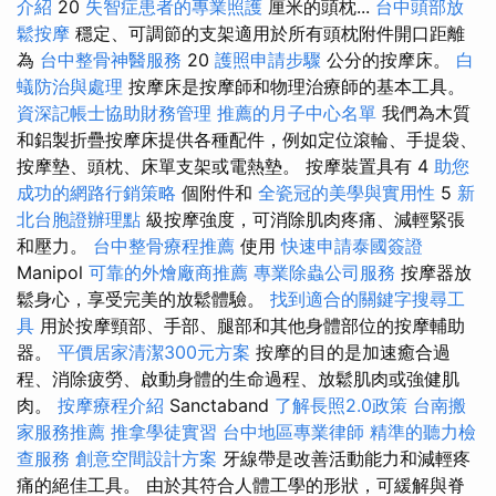
介紹
20
失智症患者的專業照護
厘米的頭枕...
台中頭部放
鬆按摩
穩定、可調節的支架適用於所有頭枕附件開口距離
為
台中整骨神醫服務
20
護照申請步驟
公分的按摩床。
白
蟻防治與處理
按摩床是按摩師和物理治療師的基本工具。
資深記帳士協助財務管理
推薦的月子中心名單
我們為木質
和鋁製折疊按摩床提供各種配件，例如定位滾輪、手提袋、
按摩墊、頭枕、床單支架或電熱墊。 按摩裝置具有 4
助您
成功的網路行銷策略
個附件和
全瓷冠的美學與實用性
5
新
北台胞證辦理點
級按摩強度，可消除肌肉疼痛、減輕緊張
和壓力。
台中整骨療程推薦
使用
快速申請泰國簽證
Manipol
可靠的外燴廠商推薦
專業除蟲公司服務
按摩器放
鬆身心，享受完美的放鬆體驗。
找到適合的關鍵字搜尋工
具
用於按摩頸部、手部、腿部和其他身體部位的按摩輔助
器。
平價居家清潔300元方案
按摩的目的是加速癒合過
程、消除疲勞、啟動身體的生命過程、放鬆肌肉或強健肌
肉。
按摩療程介紹
Sanctaband
了解長照2.0政策
台南搬
家服務推薦
推拿學徒實習
台中地區專業律師
精準的聽力檢
查服務
創意空間設計方案
牙線帶是改善活動能力和減輕疼
痛的絕佳工具。 由於其符合人體工學的形狀，可緩解與脊