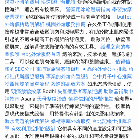
潔每小時的費用
快速辦理台胞證
舒適的馬蹄形面枕配有記
憶海綿，適合所有按摩床。
營業用冰箱選購指南
學習按摩
專業課程
頭枕的緩衝使按摩變成一種奢華的體驗。
buffet
外燴價格透明解析
桃園外燴服務推薦
在久坐工作期間使用
按摩槍非常適合放鬆肌肉和減輕壓力，有助於防止肌肉緊張
引起的不適並提高工作場所的舒適度。 刺激穴位、放鬆僵
硬肌肉、緩解背部或頸部疼痛的有效工具。
護理之家的專
業照護
台北外燴服務首選
總的來說，按摩槍是一種多功能
工具，可以促進肌肉健康、緩解疼痛和整體健康。
值得信
賴的SEO公司
柬埔寨旅遊簽證辦理
可靠的外燴公司推薦
旅
行社代辦護照服務
專業的外燴佈置設計
台中月子中心推薦
護照換發的簡單流程
殺蟑螂高效方案
如果您感覺僵硬，使
用
頭痛放鬆按摩
Bodhi
失智症患者專業照護
助聽器補助申
請指南
Asana
天母整復治療
值得信賴的牙醫推薦
瑜珈帶可
以幫助您，它提供了準確執行練習所需的靈活性。 按摩槍
是現代便攜式設備，用於提供有針對性的深層組織按摩。
漏水問題的快速解決
婚禮專屬外燴服務
台北記帳士推薦名
單
有效利用空間的設計
它們具有不同的速度設定和可互換
的頭部，允許使用者根據不同的肌肉群和需求量身定制按