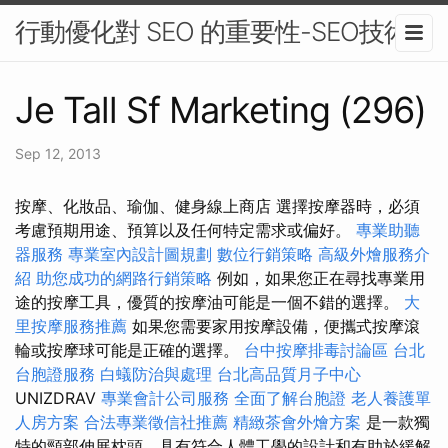
行動優化對 SEO 的重要性-SEO技術
Je Tall Sf Marketing (296)
Sep 12, 2013
按摩、化妝品、瑜伽、健身線上商店 選擇按摩器時，必須
考慮預期用途、預算以及任何特定需求或偏好。
專業助聽
器服務
專業室內設計圖規劃
數位行銷策略
高級外燴服務介
紹
助您成功的網路行銷策略
例如，如果您正在尋找專業用
途的按摩工具，優質的按摩油可能是一個不錯的選擇。
大
里按摩服務推薦
如果您需要家用按摩設備，便攜式按摩滾
輪或按摩球可能是正確的選擇。
台中按摩排毒討論區
台北
台胞證服務
白蟻防治與處理
台北高品質月子中心
UNIZDRAV
專業會計公司服務
全面了解台胞證
老人養護單
人房方案
合法專業徵信社推薦
精緻茶會外燴方案
是一款獨
特的頸部伸展枕頭，具有符合人體工學的設計和有助於緩解