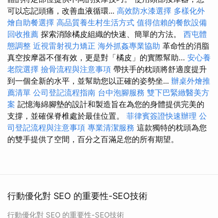
可以忘記頭痛，改善血液循環...
高效防水漆選擇
多樣化外
燴自助餐選擇
高品質養生村生活方式
值得信賴的餐飲設備
回收推薦
探索消除橘皮組織的快速、簡單的方法。
西屯體
態調整
近視雷射視力矯正
海外抓姦專業協助
革命性的消脂
真空按摩器不僅有效，更是對「橘皮」的實際幫助…
安心養
老院選擇
撿骨流程與注意事項
帶扶手的枕頭將舒適度提升
到一個全新的水平，並幫助您以正確的姿勢坐...
辦桌外燴推
薦清單
公司登記流程指南
台中泡腳服務
雙下巴緊緻醫美方
案
記憶海綿腳墊的設計和製造旨在為您的身體提供完美的
支撐，並確保脊椎處於最佳位置。
菲律賓簽證快速辦理
公
司登記流程與注意事項
專業清潔服務
這款獨特的枕頭為您
的雙手提供了空間，百分之百滿足您的所有期望。
行動優化對 SEO 的重要性-SEO技術
行動優化對 SEO 的重要性-SEO技術