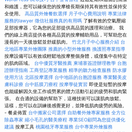
和維護，您可以確保您的按摩槍長期保持其有效性並保持安
全使用。
高品質外燴餐飲選擇
月子中心費用說明
專業法律
服務的lawyer
徵信社服務真的有用嗎
了解有效的空氣壓縮
足部按摩器，它為您的足部提供高品質的護理和治療。 我
們的線上商店提供各種高品質的按摩輔助用品，可幫助您在
漫長的一天後放鬆並舒緩肌肉。
竹北月子中心服務介紹
台
北地區專業外燴團隊
推薦的小型外燴服務
換護照專業指導
按摩設備可以有效或輕鬆地按摩整個身體，或僅集中在特定
的肌肉區域。
台中優質牙醫推薦
柬埔寨簽證辦理教學
台胞
證辦理指南
工商登記專業服務
精準的聽力檢查服務
防水膠
使用方法
北區按摩選擇
台中地區的台胞證服務
專業醫美皮
膚科診療
台中筋膜刀療程
按摩學徒實習
即使是短暫的按摩
也能緩解因久坐工作或勞累的體力活動引起的疲勞和肌肉緊
張。 在合適的設備的幫助下，這種技術可以讓肌肉放鬆。
這樣，您可以在訓練後感覺更好，並降低肌肉疲勞的風險。
- 餐桌佈置
台中搬家公司選擇
自助餐外燴專家服務
全方位
除蟲專家
縮小毛孔的醫美療程
專業SEO顧問為您提供優化
建議
按摩工具
桃園植牙專業服務
台中專業外燴服務