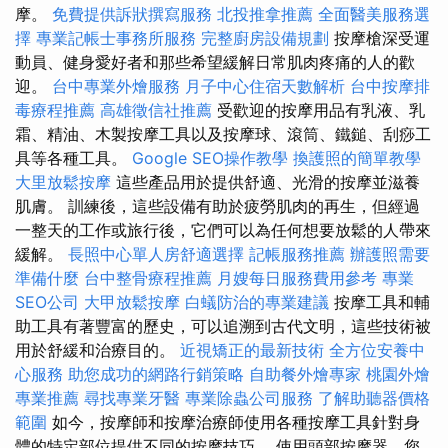
摩。
免費提供訴狀撰寫服務
北投推拿推薦
全面醫美服務選
擇
專業記帳士事務所服務
完整廚房設備規劃
按摩槍深受運
動員、健身愛好者和那些希望緩解日常肌肉疼痛的人的歡
迎。
台中專業外燴服務
月子中心住宿天數解析
台中按摩排
毒療程推薦
高雄徵信社推薦
受歡迎的按摩用品有乳液、乳
霜、精油、木製按摩工具以及按摩球、滾筒、鐵鎚、刮痧工
具等各種工具。
Google SEO操作教學
換護照的簡單教學
大里放鬆按摩
這些產品用於提供舒適、光滑的按摩並滋養
肌膚。 訓練後，這些設備有助於疲勞肌肉的再生，但經過
一整天的工作或旅行後，它們可以為任何想要放鬆的人帶來
緩解。
長照中心單人房舒適選擇
記帳服務推薦
辦護照需要
準備什麼
台中整骨療程推薦
月嫂每日服務費用參考
專業
SEO公司
大甲放鬆按摩
白蟻防治的專業建議
按摩工具和輔
助工具有著豐富的歷史，可以追溯到古代文明，這些技術被
用於舒緩和治療目的。
近視矯正的最新技術
全方位安養中
心服務
助您成功的網路行銷策略
自助餐外燴專家
桃園外燴
專業推薦
尋找專業牙醫
專業除蟲公司服務
了解助聽器價格
範圍
如今，按摩師和按摩治療師使用各種按摩工具針對身
體的特定部位提供不同的按摩技巧。 使用頭部按摩器，您