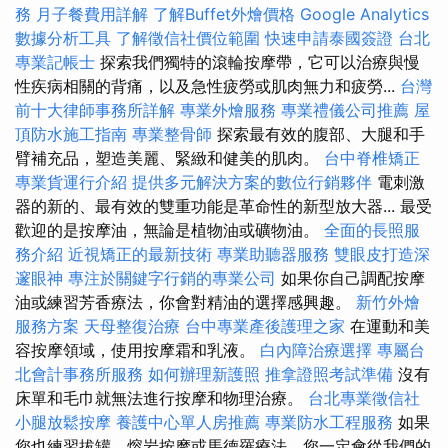
務
月子餐費用詳解
了解Buffet外燴價格
Google Analytics
數據分析工具
了解徵信社價位範圍
快速申請泰國簽證
台北
專業記帳士
探索我們獨特的滾輪按摩帶，它可以治療與慢
性疾病相關的背痛，以及急性疲勞或肌肉無力和疲勞...
台灣
前十大律師事務所詳解
專業外燴服務
專業禮儀公司推薦
屋
頂防水施工指南
專業整骨師
探索最有效的腹部、大腿和手
臂補充品，塑造美麗、緊緻和健美的肌肉。
台中脊椎矯正
專業貨運行介紹
提供多元解決方案的數位行銷夥伴
電刺激
器的新的、最有效的雙重功能是革命性的新型放大器... 最受
歡迎的是按摩油，無論是植物油或礦物油。
全面的長照服
務介紹
近視矯正的最新技術
專業助聽器服務
雙眼皮打造深
邃眼神
專注於關鍵字行銷的專業公司
如果你自己調配按摩
油或練習芳香療法，你會對精油的選擇感興趣。
新竹外燴
服務方案
天母整復治療
台中專業產後護理之家
在運動和美
容按摩領域，使用按摩霜和乳液。
白內障治療選擇
專屬台
北會計事務所服務
如何辦理新護照
推拿證照考試準備
沒有
床單和毛巾就無法進行按摩和物理治療。
台北專業徵信社
小腿放鬆按摩
養護中心單人房推薦
專業防水工程服務
如果
您也練習拔罐、熔岩按摩或馬德羅療法，您一定會從我們的