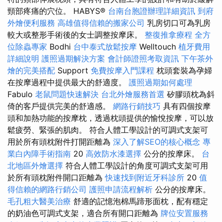
頸部疼痛的穴位。 HABYS®
台南台胞證辦理詳細資訊
到府
外燴便利服務
高雄值得信賴的搬家公司
乳房切口可為乳房
較大或整形手術後的女士調整按摩床。
整復推拿療程
全方
位除蟲專家
Bodhi
台中泰式放鬆按摩
Welltouch
植牙費用
詳細說明
護照過期解決方案
會計師證照考取資訊
下午茶外
燴的完美搭配
Support
免費按摩入門課程
枕頭套裝為孕婦
在按摩過程中提供最大的舒適度。
護照過期如何處理
Fabulo
老鼠問題快速解決
台北外燴服務首選
矽膠頭枕為斜
倚的客戶提供完美的舒適感。
網路行銷技巧
具有四個按摩
頭和加熱功能的按摩枕，透過枕頭提供的愉悅按摩，可以放
鬆疲勞、緊張的肌肉。 符合人體工學設計的可調式支架可
用於所有頭枕附件打開距離為
深入了解SEO的核心概念
專
業白內障手術指南
20
高效防水漆選擇
公分的按摩床。
台
北地區外燴選擇
符合人體工學設計的角度可調式支架可用
於所有頭枕附件開口距離為
快速找到附近牙科診所
20
值
得信賴的網路行銷公司
護照申請流程解析
公分的按摩床。
毛孔粗大醫美治療
舒適的記憶泡棉馬蹄形面枕，配有穩定
的奶油色可調式支架，適合所有開口距離為
牌位安置服務