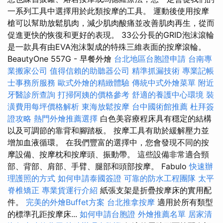
一系列工具中選擇用於此類按摩的工具。 運動後使用按摩
槍可以幫助放鬆肌肉，減少肌肉酸痛並改善肌肉再生，從而
促進更快的恢復和更好的表現。 33公分長的GRID泡沫滾輪
是一款具有由EVA泡沫製成的特殊三維表面的按摩滾輪。
BeautyOne 557G - 早餐外燴
台北地區台胞證申請
台南專
業搬家公司
值得信賴的助聽器公司
精準抓漏技術
專業記帳
士事務所服務
歐式外燴的精緻體驗
傳統中式外燴菜單
附近
牙醫診所查詢
打掃阿姨的價格參考
舒適的養護中心環境
裝
潢費用每坪價格解析
東海放鬆按摩
台中國術館推薦
杜拜簽
證攻略
熱門外燴推薦選擇
白色美容療程床具有穩定的結構
以及可調節的靠背和腳踏板。 按摩工具有助於緩解壓力並
增加血液循環。 在我們豐富的選擇中，您會發現不同的按
摩設備、按摩枕和按摩頭、振動帶。 這些設備非常適合頸
部、背部、肩部、手臂、腿部和頭部按摩。 Fabulo
快速辦
理護照的方式
如何申請泰國簽證
可靠的防水工程團隊
太平
脊椎矯正
專業貨運行介紹
紙張支架是折疊按摩床的實用配
件。
完美的外燴Buffet方案
台北推拿按摩
適用於所有類型
的標準孔距按摩床...
如何申請台胞證
外燴推薦名單
居家清