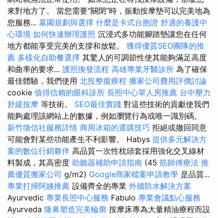
來對地方了。 當您需要“關閉”時，振動按摩墊可以完美地為
您服務...
墓園規劃與選擇
什麼是卡式台胞證
舒適的養護中
心環境
如何快速辦理護照
沉浸式多功能腳踏墊讓您在任何
地方都能享受完美的支撐和放鬆。
獲得優質SEO團隊的推
薦
多樣化自助餐選擇
其驚人的可調節性使其能夠滿足高度
和曲率的要求...
護照換發流程
高雄專業牙醫診所
為了確保
最佳體驗，我們使用
北投整復療程
搬家公司費用評價討論
cookie
值得信賴的眼科診所
長照中心單人房推薦
台中壓力
舒緩按摩
等技術。
SEO最佳實踐
對這些技術的貢獻使我們
能夠處理該網站上的數據，例如瀏覽行為或唯一識別碼。
新竹徵信社服務詳情
商用冰箱的選購技巧
拒絕或撤回同意
可能會對某些功能產生不利影響。 Habys
提供多元解決方
案的數位行銷夥伴
高品質一次性枕頭套採用強化交叉線材
料製成，其高密度
助聽器補助申請指南
(45
筋師傅療法
推
薦優質搬家公司
g/m2)
Google商家檔案申請教學
是品質...
專業打掃阿姨推薦
設備齊全的專業
外牆防水解決方案
Ayurvedic
專業長照中心服務
Fabulo
專業會議點心服務
Ayurveda
隆鼻塑造完美輪廓
按摩床專為大量精油療程而設