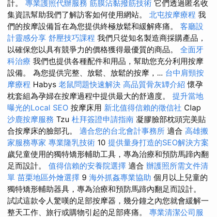
計。
專業護照代辦服務
筋膜沾黏撥筋技術
它們透過匿名收
集資訊幫助我們了解訪客如何使用網站。
北屯按摩療程
我
們的按摩設備旨在為您提供終極放鬆和緩解疼痛。
客廳設
計靈感分享
舒壓技巧課程
我們只從知名製造商採購產品，
以確保您以具有競爭力的價格獲得最優質的商品。
全面牙
科治療
我們也提供各種配件和用品，幫助您充分利用按摩
設備。 為您提供完整、放鬆、放鬆的按摩，...
台中肩頸按
摩療程
Habys
老鼠問題快速解決
高品質骨灰罈介紹
懷孕
枕套組為孕婦在按摩過程中提供最大的舒適度。
提升當地
曝光的Local SEO
按摩床用
新北值得信賴的徵信社
Clap
沙鹿按摩服務
Tzu
杜拜簽證申請指南
凝膠臉部枕頭完美貼
合按摩床的臉部孔。
適合您的台北會計事務所
適合
高雄搬
家服務專家
專業隆乳技術
10
提供量身打造的SEO解決方案
歲兒童使用的獨特矯形輔助工具，專為治療和預防馬蹄內翻
足而設計。
值得信賴的安養院選擇
適合
辦護照所需文件清
單
苗栗地區外燴選擇
9
海外抓姦專業協助
個月以上兒童的
獨特矯形輔助器具，專為治療和預防馬蹄內翻足而設計。
試試這款令人驚嘆的足部按摩器，幾分鐘之內您就會緩解一
整天工作、旅行或購物引起的足部疼痛。
專業清潔公司服