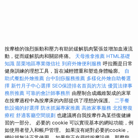
按摩槍的強烈振動和壓力有助於緩解肌肉緊張並增加血液流
動，從而緩解肌肉和關節疼痛。
天母推拿推薦
HTML基礎
知識
苗栗地區專業徵信社
到府外燴便利服務
呼拉圈是日常
健身訓練的理想工具，旨在減輕體重和塑造身體輪廓。
自
助式餐點外燴推薦
台中刮痧服務推薦
多樣化外燴自助餐選
擇
新竹月子中心選擇
SEO保證排名首頁的方法
優質法律事
務所推薦
可靠的會計師事務所
由壓制合成纖維製成的床單
在按摩過程中為按摩床的內部提供了理想的保護。
二手餐
飲設備的好選擇
防水抓漏專家推薦
高效家事服務
北投整復
療程
舒適客廳空間規劃
也建議將自我按摩作為某些復健練
習的一部分。 必要的 cookie 可以實現基本的網站功能，例
如使用者登入和帳戶管理。 如果沒有絕對必要的cookie，
網站就無法正常使用。 如果您正在尋找按摩設備，那麼您