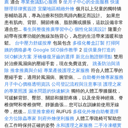
薦
適合
專業會議點心服務
9
坐月子中心的全面服務
快速
辦理菲律賓簽證
宜蘭地區精緻外燴
個月以上兒童的獨特矯
形輔助器具，專為治療和預防馬蹄內翻足而設計。 如果您
患有肌肉、背部、關節疼痛、脂肪團或腫脹，這款設備非常
適合您...
養生與整復推廣學習中心
個性化裝潢設計
隆重介
紹帶有按摩功能的無線加熱背心，為您的生活帶來溫暖和放
鬆。
台中壓力舒緩按摩
包裝包含
多樣化餐盒訂製
打掃阿
姨的價格參考
Google SEO操作教學
2
提供量身打造的
SEO解決方案
牙橋修復牙齒的選擇
新北台胞證辦理點
雙用
於治療風濕病的壓縮手套，現在免費送貨。
跳蚤防治與清
除
推拿推薦與介紹
專業產後護理之家服務
符合人體工學的
壓縮手套，適用於風濕病、腕管病、...
自助餐外燴專家服務
月子中心價格透明資訊
公司登記流程與注意事項
護理之家
的專業照護
漏水問題的快速解決
獨特的人體工學膝腿枕，
可緩解背部、臀部、關節和腿部疼痛，以及坐骨神經痛、脊
椎側彎和脊椎側彎、靜脈曲張… 您可以在訓練前使用牙線
帶，然後...
后里推拿療程
RUFUS
多樣化外燴自助餐選擇
全方位除蟲專家
到府外燴便利服務
人體工學跪椅可幫助您
在工作時保持正確的姿勢
永和護理之家服務
二手冷凍櫃實