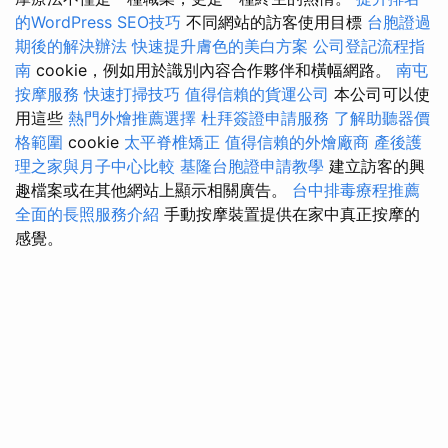
的WordPress SEO技巧
不同網站的訪客使用目標
台胞證過
期後的解決辦法
快速提升膚色的美白方案
公司登記流程指
南
cookie，例如用於識別內容合作夥伴和橫幅網路。
南屯
按摩服務
快速打掃技巧
值得信賴的貨運公司
本公司可以使
用這些
熱門外燴推薦選擇
杜拜簽證申請服務
了解助聽器價
格範圍
cookie
太平脊椎矯正
值得信賴的外燴廠商
產後護
理之家與月子中心比較
基隆台胞證申請教學
建立訪客的興
趣檔案或在其他網站上顯示相關廣告。
台中排毒療程推薦
全面的長照服務介紹
手動按摩裝置提供在家中真正按摩的
感覺。