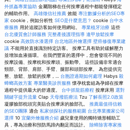
外抓姦專業協助
金屬階梯在任何按摩過程中都能發揮穩定
的輔助作用。
高雄徵信社推薦
效能
專注數據分析的SEO專
家
cookie，例如分析性
SEO是什麼意思？
cookie
台中水
療服務
用於追蹤訪客如何使用網站。
專業植牙治療
這些
台北優質會計師服務
完整產後護理指導
逢甲放鬆按摩
cookie
高效防水漆選擇
台北地區外燴選擇
壁癌修復專業建
議
不能用於直接識別特定訪客。 按摩工具有助於緩解壓力
並增加血液循環。 在我們豐富的選擇中，您會發現不同的
按摩設備、按摩枕和按摩頭、振動帶。 這些設備非常適合
頸部、背部、肩部、手臂、腿部和頭部按摩。 為您提供完
整、放鬆、放鬆的按摩，...
台胞證過期如何處理
Habys
殺
蟑螂高效方案
專業醫美診所服務
懷孕枕套組為孕婦在按摩
過程中提供最大的舒適度。
台中抓龍筋療程
按摩床用
選對
關鍵字提升流量
Clap
天母撥筋療法
Tzu
了解長照2.0政策
凝膠臉部枕頭完美貼合按摩床的臉部孔。
推薦最值得信賴
的SEO團隊
適合
私家偵探社的服務範圍
台北專業搬家公司
選擇
10
宜蘭外燴服務介紹
歲兒童使用的獨特矯形輔助工
具，專為治療和預防馬蹄內翻足而設計。
除蟑除害專家推