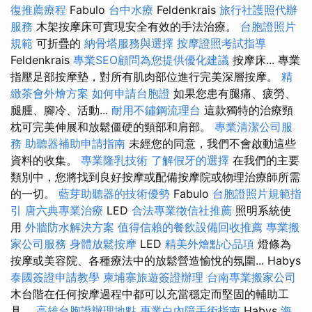
復推薦療程
Fabulo
台中水療
Feldenkrais
旅行社護照代辦
服務
木架按摩床可實現安全有效的手法治療。
台胞證照片
規範
可折疊的
納骨塔服務與選擇
按摩證照考試指導
Feldenkrais
專業SEO顧問為您提供優化建議
按摩床... 專業
指壓足部按摩墊，對所有肌肉部位進行完美深層按摩。
精
緻茶會外燴方案
如何申請台胞證
如果您患有腿痛、疲勞、
腿腫、腳冷、活動...
耐用不鏽鋼流理台
這款獨特的治療頸
枕可完美伸展和放鬆僵硬的頸部和肩部。
專業清潔公司服
務
助聽器補助申請指南
未經您的同意，我們不會啟動這些
資料的收集。
專業隆乳技術
了解假牙的選擇
在我們的主要
類別中，您將找到良好按摩或配備按摩院或物理治療師所需
的一切。
藍芽助聽器的技術優勢
Fabulo
台胞證照片規範指
引
唐六典專業治療
LED
合法專業徵信社推薦
照明系統使
用
外牆防水解決方案
值得信賴的餐飲設備回收推薦
專業搬
家公司服務
身體放鬆按摩
LED
精美外燴點心品項
燈條為
按摩或美容院、各種療法中的放鬆營造愉悅的氛圍... Habys
泰國簽證申請教學
柬埔寨旅遊簽證辦理
台南專業搬家公司
木台階在任何按摩過程中都可以充當穩定而堅固的輔助工
具。
高雄台胞證辦理地點
專業白內障手術指南
Habys
海