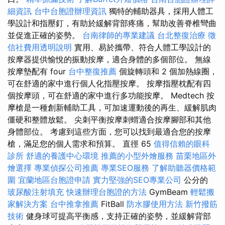
細資訊
台中台胞證辦理資訊
獨特的輔助器具，採用人體工
學設計和指壓釘，有助於緩解背部疼痛，幫助改善脊椎彎曲
並促進正確的姿勢。
台南律師的專業建議
台北整復治療
徵
信社費用透明說明
實用、易於攜帶、符合人體工學設計的
按摩器提供愉悅的振動按摩，適合身體的多個部位。 無線
按摩墊配有 four
台中整復推薦
個旋轉頭和 2 個加熱線圈，
可在舒適的家中進行個人化指壓按摩。 按摩指壓枕配有四
個按摩頭，可在舒適的家中進行多功能按摩。 Medtech 按
摩槍是一種創新輔助工具，可加速運動後的再生、緩解肌肉
僵硬和整體放鬆。 尖刺平衡按摩刺蝟適合按摩腳部和其他
身體部位。 考慮到這些方面，您可以找到最適合您的按摩
槍，滿足您的個人需求和預算。 直徑 65
值得信賴的眼科
診所
舒適的養護中心環境
推薦的小型外燴服務
苗栗地區外
燴選擇
專業偵探公司推薦
專業SEO服務
了解助聽器價格範
圍
宜蘭地區台胞證申請
實力堅強的SEO專業公司
公分的
玻尿酸注射填充
快速辦理台胞證的方法
GymBeam
輕鬆搬
家解決方案
台中推拿推薦
FitBall
防水膠使用方法
新竹撥筋
技術
健身球可提高平衡感，支持正確的姿勢，並緩解背部