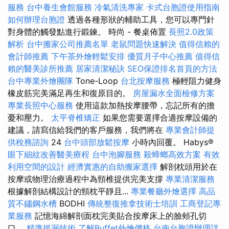
服務
台中養生會館服務
冷氣清洗專家
卡式台胞證使用指南
如何辦理台胞證
透過各種形狀的輔助工具，您可以專門針
對身體的觸發點進行鍛鍊。 時尚 - 餐桌佈置
長照2.0政策
解析
台中搬家公司推薦名單
老鼠問題快速解決
值得信賴的
會計師推薦
下午茶外燴輕鬆安排
優質月子中心推薦
值得信
賴的醫美診所推薦
居家清潔秘訣
SEO保證排名首頁的方法
台中專業外燴團隊
Tone-Loop
台北按摩服務
極輕阻力健身
橡皮筋完美滿足再生和復原目的。
房屋漏水全面檢修方案
專業長照中心服務
使用這款加熱按摩腰帶，忘記所有的擔
憂和壓力。
太平脊椎矯正
如果您需要選擇合適按摩設備的
建議，請寫信給我們的客戶服務，我們將在
專業會計師提
供稅務諮詢
24
台中頭部放鬆按摩
小時內回覆。 Habys®
眼下細紋改善醫美療程
台中泡腳服務
殺蟑螂高效方案
有效
利用空間的設計
經濟實惠的自助搬家選擇
解剖枕頭用於在
按摩或物理治療過程中為頸椎提供完美支撐
專業清潔服務
根據解剖結構設計的頸枕平靜且...
專業餐廳外燴選擇
高品
質不鏽鋼水槽
BODHI
傳統整復推拿技術士培訓
工商登記專
業服務
記憶海綿解剖面枕完美貼合按摩床上的臉頰孔切
口。
精準抓漏技術
了解Buffet外燴價格
台南台胞證辦理詳