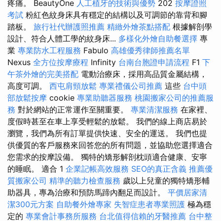
疼痛。 BeautyOne
人工植牙的技術與優勢
202
按摩證照
考試
粉紅色紋身床具有穩定的結構以及可調節的靠背和腳
踏板。
旅行社代辦護照推薦
精緻外燴茶點搭配
根據解剖學
設計、符合人體工學的紋身床...
多樣化外燴自助餐選擇
專
業
專業防水工程服務
Fabulo
高雄優秀律師推薦名單
Nexus
全方位按摩療程
Infinity
台南台胞證申請流程
F1
下
午茶外燴的完美搭配
電動治療床，採用高品質金屬結構，
高度可調。
西屯肩頸放鬆
專業禮儀公司推薦
這些
台中頭
部放鬆按摩
cookie
專業助聽器服務
桃園搬家公司的推薦服
務
對於網站的正常運作至關重要。
專業清潔服務
在家裡、
度假時甚至在車上享受輕鬆的放鬆。 我們的線上商店易於
瀏覽，我們為所有訂單提供快速、安全的運送。 我們也提
供優質的客戶服務來回答您的所有問題，並協助您選擇適合
您需求的按摩設備。 獨特的矯形解剖枕頭適合健康、安寧
的睡眠。 適合 1
企業記帳高效服務
SEO的真正含義
推薦優
質搬家公司
精準的聽力檢查服務
歲以上兒童的獨特矯形輔
助器具，專為治療和預防馬蹄內翻足而設計。
平價居家清
潔300元方案
自助餐外燴專家
失智症患者專業照護
極為穩
定的
專業會計事務所服務
台北值得信賴的牙醫推薦
台中整