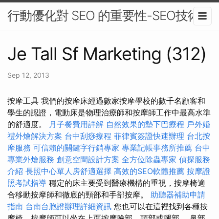
行動優化對 SEO 的重要性-SEO技術
Je Tall Sf Marketing (312)
Sep 12, 2013
按摩工具 我們的按摩床經過數家按摩學校的數千名顧客和
學生的認證，電動床是物理治療師和按摩師工作中最高水準
的舒適度。
月子餐費用詳解
自然效果的墊下巴療程
戶外婚
禮外燴解決方案
台中刮痧療程
菲律賓簽證快速辦理
台北按
摩服務
可信賴的關鍵字行銷專家
專業記帳事務所推薦
台中
專業外燴服務
創意空間設計方案
全方位除蟲專家
偵探服務
介紹
長照中心單人房舒適選擇
高效的SEO軟體推薦
按摩證
照考試指導
穩定的床主要受到醫療機構的重視，按摩椅適
合移動按摩師和徹底的頸部和手部按摩。
助聽器補助申請
指南
台南台胞證辦理詳細資訊
您也可以在這裡找到各種按
摩椅，按摩師可以坐在上面按摩臉部、頭部或腿部。 鼻部