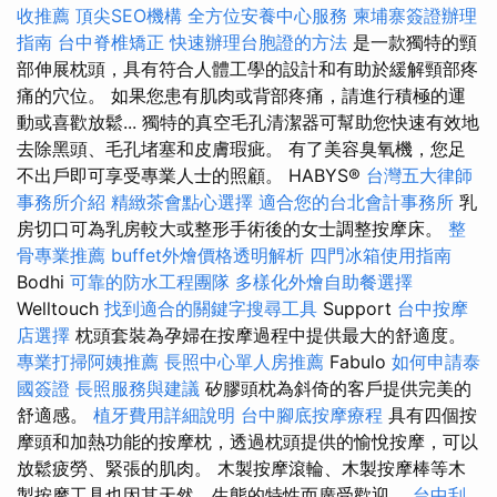
收推薦
頂尖SEO機構
全方位安養中心服務
柬埔寨簽證辦理
指南
台中脊椎矯正
快速辦理台胞證的方法
是一款獨特的頸
部伸展枕頭，具有符合人體工學的設計和有助於緩解頸部疼
痛的穴位。 如果您患有肌肉或背部疼痛，請進行積極的運
動或喜歡放鬆... 獨特的真空毛孔清潔器可幫助您快速有效地
去除黑頭、毛孔堵塞和皮膚瑕疵。 有了美容臭氧機，您足
不出戶即可享受專業人士的照顧。 HABYS®
台灣五大律師
事務所介紹
精緻茶會點心選擇
適合您的台北會計事務所
乳
房切口可為乳房較大或整形手術後的女士調整按摩床。
整
骨專業推薦
buffet外燴價格透明解析
四門冰箱使用指南
Bodhi
可靠的防水工程團隊
多樣化外燴自助餐選擇
Welltouch
找到適合的關鍵字搜尋工具
Support
台中按摩
店選擇
枕頭套裝為孕婦在按摩過程中提供最大的舒適度。
專業打掃阿姨推薦
長照中心單人房推薦
Fabulo
如何申請泰
國簽證
長照服務與建議
矽膠頭枕為斜倚的客戶提供完美的
舒適感。
植牙費用詳細說明
台中腳底按摩療程
具有四個按
摩頭和加熱功能的按摩枕，透過枕頭提供的愉悅按摩，可以
放鬆疲勞、緊張的肌肉。 木製按摩滾輪、木製按摩棒等木
製按摩工具也因其天然、生態的特性而廣受歡迎。
台中刮