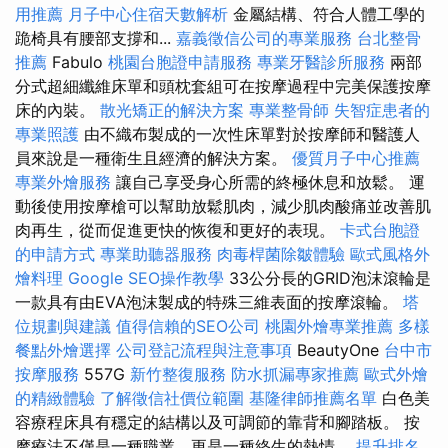
用推薦
月子中心住宿天數解析
金屬結構、符合人體工學的
跪椅具有腰部支撐和...
嘉義徵信公司的專業服務
台北整骨
推薦
Fabulo
桃園台胞證申請服務
專業牙醫診所服務
兩部
分式超細纖維床單和頭枕套組可在按摩過程中完美保護按摩
床的內裝。
散光矯正的解決方案
專業整骨師
失智症患者的
專業照護
由不織布製成的一次性床單對於按摩師和醫護人
員來說是一種衛生且經濟的解決方案。
優質月子中心推薦
專業外燴服務
讓自己享受身心所需的終極休息和放鬆。 運
動後使用按摩槍可以幫助放鬆肌肉，減少肌肉酸痛並改善肌
肉再生，從而促進更快的恢復和更好的表現。
卡式台胞證
的申請方式
專業助聽器服務
肉毒桿菌除皺體驗
歐式風格外
燴料理
Google SEO操作教學
33公分長的GRID泡沫滾輪是
一款具有由EVA泡沫製成的特殊三維表面的按摩滾輪。
塔
位規劃與建議
值得信賴的SEO公司
桃園外燴專業推薦
多樣
餐點外燴選擇
公司登記流程與注意事項
BeautyOne
台中市
按摩服務
557G
新竹整復服務
防水抓漏專家推薦
歐式外燴
的精緻體驗
了解徵信社價位範圍
基隆律師推薦名單
白色美
容療程床具有穩定的結構以及可調節的靠背和腳踏板。 按
摩療法不僅是一種職業，更是一種終生的熱情。
提升排名