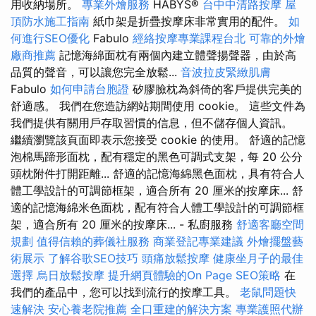
用收納場所。
專業外燴服務
HABYS®
台中中清路按摩
屋
頂防水施工指南
紙巾架是折疊按摩床非常實用的配件。
如
何進行SEO優化
Fabulo
經絡按摩專業課程台北
可靠的外燴
廠商推薦
記憶海綿面枕有兩個內建立體聲揚聲器，由於高
品質的聲音，可以讓您完全放鬆...
音波拉皮緊緻肌膚
Fabulo
如何申請台胞證
矽膠臉枕為斜倚的客戶提供完美的
舒適感。 我們在您造訪網站期間使用 cookie。 這些文件為
我們提供有關用戶存取習慣的信息，但不儲存個人資訊。
繼續瀏覽該頁面即表示您接受 cookie 的使用。 舒適的記憶
泡棉馬蹄形面枕，配有穩定的黑色可調式支架，每 20 公分
頭枕附件打開距離... 舒適的記憶海綿黑色面枕，具有符合人
體工學設計的可調節框架，適合所有 20 厘米的按摩床... 舒
適的記憶海綿米色面枕，配有符合人體工學設計的可調節框
架，適合所有 20 厘米的按摩床... - 私廚服務
舒適客廳空間
規劃
值得信賴的葬儀社服務
商業登記專業建議
外燴擺盤藝
術展示
了解谷歌SEO技巧
頭痛放鬆按摩
健康坐月子的最佳
選擇
烏日放鬆按摩
提升網頁體驗的On Page SEO策略
在
我們的產品中，您可以找到流行的按摩工具。
老鼠問題快
速解決
安心養老院推薦
全口重建的解決方案
專業護照代辦