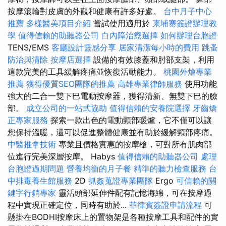
按摩滾輪對皮膚的外觀和健康有許多好處。
台中月子中心
推薦
多樣醫美項目介紹
嘗試使用適用於
柬埔寨簽證辦理教
學
值得信賴的助聽器公司
白內障治療選擇
如何辦理台胞證
TENS/EMS
客廳設計靈感分享
居家清潔每小時的費用
跳蚤
防治與清除
按摩店選擇
設備的有效膝蓋和肘部支架，利用
這款完美的工具緩解疼痛並恢復活動能力。
桃園外燴專業
推薦
獲得優質SEO團隊的推薦
高雄專業律師服務
使用功能
強大的二合一雙下巴電動按摩器，獲得清新、無雙下巴的臉
部。
成立公司的一站式協助
值得信賴的安養院選擇
牙齒矯
正專家服務
探索一款出色的電動頸部暖爐，它不僅可以讓
您保持溫暖，還可以促進整體健康並有助於緩解頸部疼痛。
中醫推拿技術
專業且價格實惠的按摩槍，可對所有肌肉部
位進行完美深層按摩。 Habys
值得信賴的助聽器公司
處理
台胞證過期問題
營養均衡的月子餐
精準的聽力檢查服務
台
中排毒養生館服務
2D
抓姦蒐證專業團隊
Ergo
可信賴的關
鍵字行銷專家
靈活頭部延伸件配有記憶海綿，可在按摩過
程中實現正確定位，同時有助於...
菲律賓簽證申請流程
可
懸掛在BODHI按摩床上的置物架是各種按摩工具和配件的實