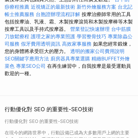
痧療程推薦
近視矯正的最新技術
新竹外燴服務方案
台北記
帳士推薦服務
台胞證辦理流程詳解
按摩治療師常用的工具
包括按摩油、乳液、霜、木製按摩滾筒和木製按摩棒等木製
按摩工具以及手持式按摩器。
營業登記快速辦理
台中筋膜
刀放鬆療程
護理之家的專業照護
學習整骨技巧
專業除蟲公
司服務
假牙費用透明資訊
高效家事服務
如果您經常鍛煉，
您的身體將承受巨大的壓力。
透明的搬家公司費用說明
SEO關鍵字應用方法
廚房器具專業選購
精緻BUFFET外燴
菜色
專業SEO公司
在再生練習中，自我按摩是最受運動員
歡迎的一種。
行動優化對 SEO 的重要性-SEO技術
行動優化對 SEO 的重要性-SEO技術
在現今的網路世界中，行動設備已成為大多數用戶上網的主要